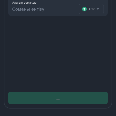
Алатын сомаңыз
USDT