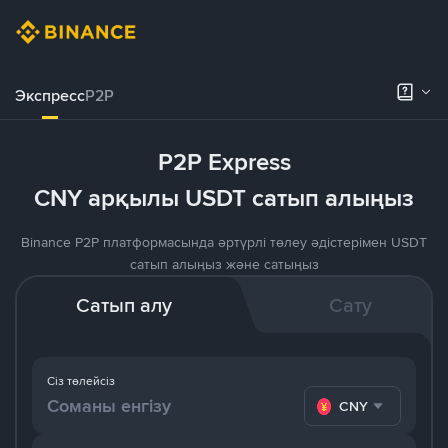
Экспресс
P2P
P2P Express
CNY арқылы USDT сатып алыңыз
Binance P2P платформасында әртүрлі төлеу әдістерімен USDT
сатып алыңыз және сатыңыз
Сатып алу
Сату
Сіз төлейсіз
CNY