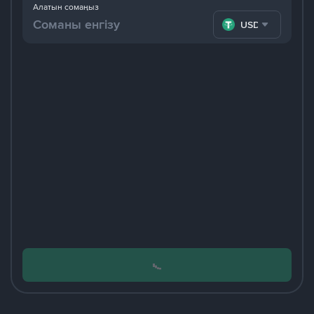
Алатын сомаңыз
USDT