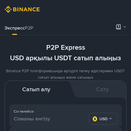
Экспресс
P2P
P2P Express
USD арқылы USDT сатып алыңыз
Binance P2P платформасында әртүрлі төлеу әдістерімен USDT
сатып алыңыз және сатыңыз
Сатып алу
Сату
Сіз төлейсіз
USD