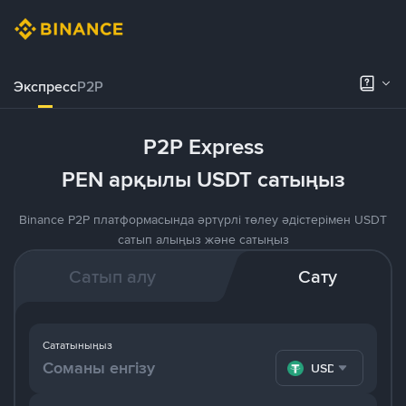
Экспресс
P2P
P2P Express
PEN арқылы USDT сатыңыз
Binance P2P платформасында әртүрлі төлеу әдістерімен USDT
сатып алыңыз және сатыңыз
Сатып алу
Сату
Сататыныңыз
USDT