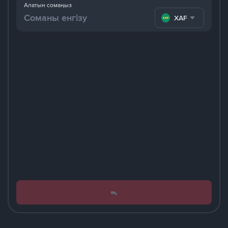
Алатын сомаңыз
XAF