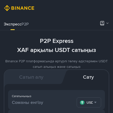
Экспресс
P2P
P2P Express
XAF арқылы USDT сатыңыз
Binance P2P платформасында әртүрлі төлеу әдістерімен USDT
сатып алыңыз және сатыңыз
Сатып алу
Сату
Сататыныңыз
USDT