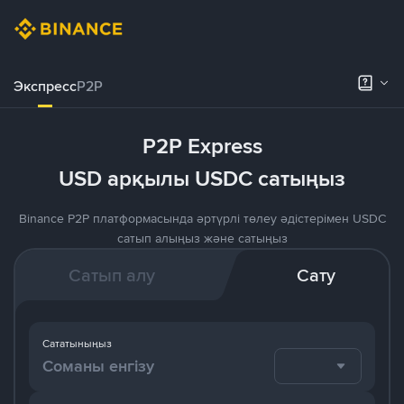
Экспресс
P2P
P2P Express
USD арқылы USDC сатыңыз
Binance P2P платформасында әртүрлі төлеу әдістерімен USDC
сатып алыңыз және сатыңыз
Сатып алу
Сату
Сататыныңыз