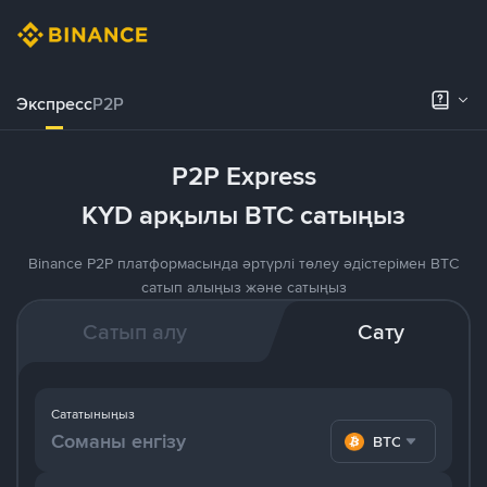
Экспресс
P2P
P2P Express
KYD арқылы BTC сатыңыз
Binance P2P платформасында әртүрлі төлеу әдістерімен BTC
сатып алыңыз және сатыңыз
Сатып алу
Сату
Сататыныңыз
BTC