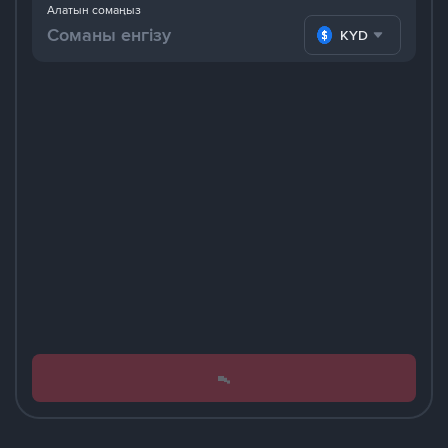
Алатын сомаңыз
KYD