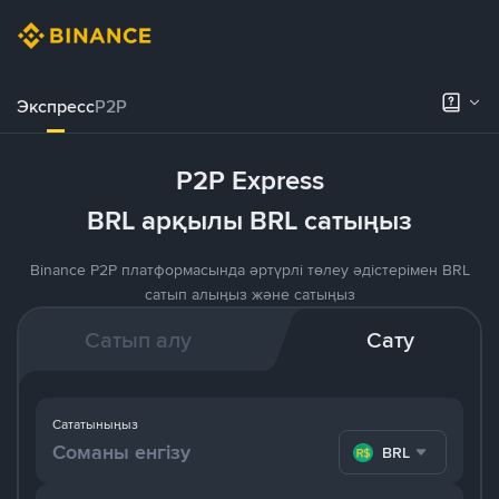
Экспресс
P2P
P2P Express
BRL арқылы BRL сатыңыз
Binance P2P платформасында әртүрлі төлеу әдістерімен BRL
сатып алыңыз және сатыңыз
Сатып алу
Сату
Сататыныңыз
BRL