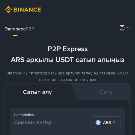
Экспресс
P2P
P2P Express
ARS арқылы USDT сатып алыңыз
Binance P2P платформасында әртүрлі төлеу әдістерімен USDT
сатып алыңыз және сатыңыз
Сатып алу
Сату
Сіз төлейсіз
ARS