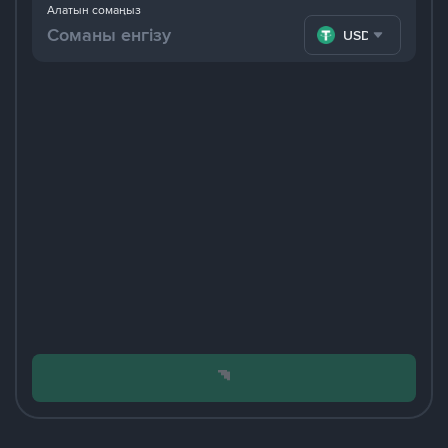
Алатын сомаңыз
USDT