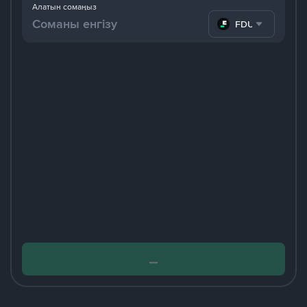
Алатын сомаңыз
FDUSD