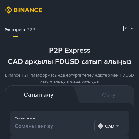
Экспресс
P2P
P2P Express
CAD арқылы FDUSD сатып алыңыз
Binance P2P платформасында әртүрлі төлеу әдістерімен FDUSD
сатып алыңыз және сатыңыз
Сатып алу
Сату
Сіз төлейсіз
CAD