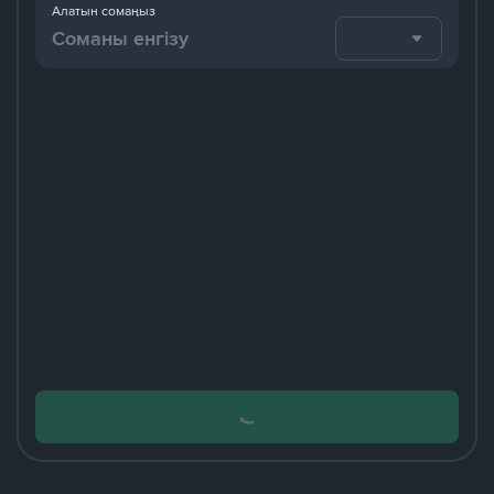
Алатын сомаңыз