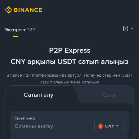
Экспресс
P2P
P2P Express
CNY арқылы USDT сатып алыңыз
Binance P2P платформасында әртүрлі төлеу әдістерімен USDT
сатып алыңыз және сатыңыз
Сатып алу
Сату
Сіз төлейсіз
CNY