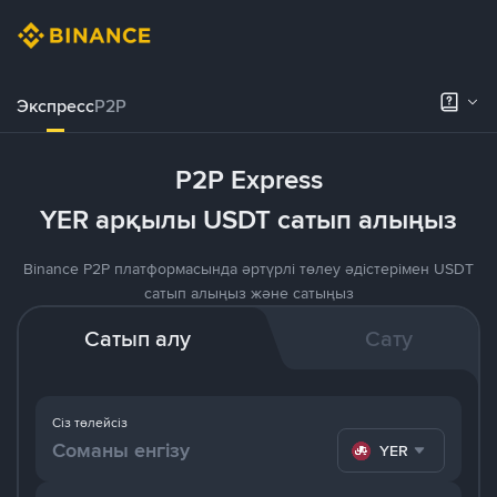
Экспресс
P2P
P2P Express
YER арқылы USDT сатып алыңыз
Binance P2P платформасында әртүрлі төлеу әдістерімен USDT
сатып алыңыз және сатыңыз
Сатып алу
Сату
Сіз төлейсіз
YER