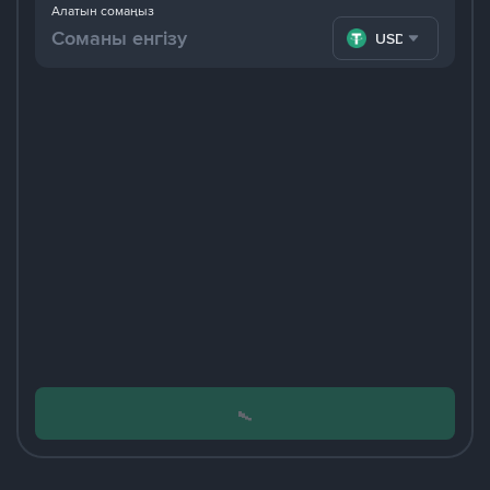
Алатын сомаңыз
USDT