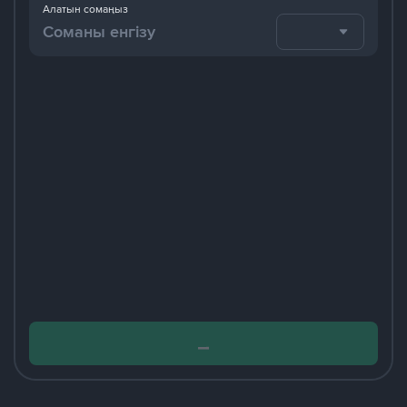
Алатын сомаңыз