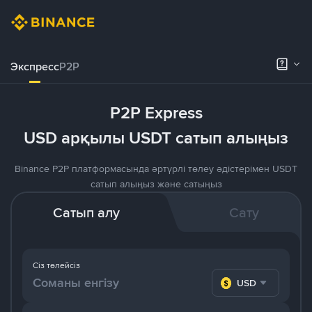
Экспресс
P2P
P2P Express
USD арқылы USDT сатып алыңыз
Binance P2P платформасында әртүрлі төлеу әдістерімен USDT
сатып алыңыз және сатыңыз
Сатып алу
Сату
Сіз төлейсіз
USD