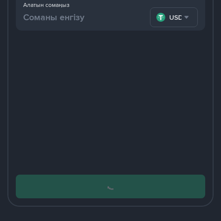
Алатын сомаңыз
USDT