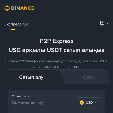
Экспресс
P2P
P2P Express
USD арқылы USDT сатып алыңыз
Binance P2P платформасында әртүрлі төлеу әдістерімен USDT
сатып алыңыз және сатыңыз
Сатып алу
Сату
Сіз төлейсіз
USD