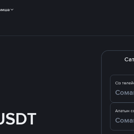
ымша
Са
Сіз төлей
USDT
Алатын с