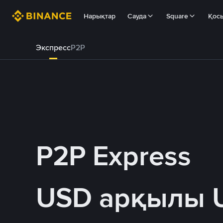
Нарықтар
Сауда
Square
Қос
Экспресс
P2P
P2P Express
USD арқылы 