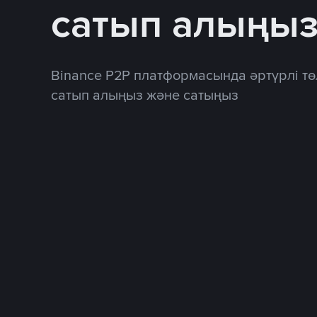
сатып алыңы
Binance P2P платформасында әртүрлі тө
сатып алыңыз және сатыңыз