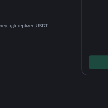
з
леу әдістерімен USDT