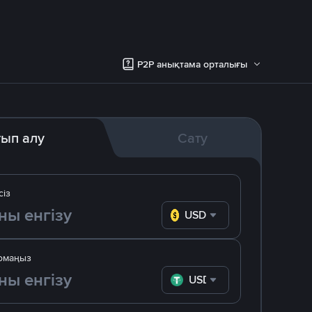
P2P анықтама орталығы
тып алу
Сату
сіз
USD
омаңыз
USDT