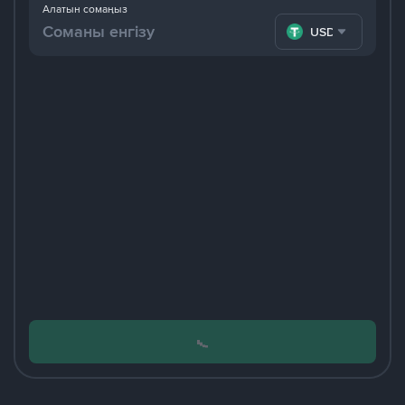
Алатын сомаңыз
USDT