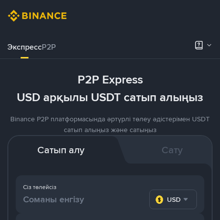
Экспресс
P2P
P2P Express
USD арқылы USDT сатып алыңыз
Binance P2P платформасында әртүрлі төлеу әдістерімен USDT
сатып алыңыз және сатыңыз
Сатып алу
Сату
Сіз төлейсіз
USD