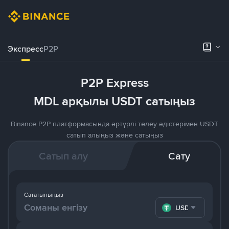
Экспресс
P2P
P2P Express
MDL арқылы USDT сатыңыз
Binance P2P платформасында әртүрлі төлеу әдістерімен USDT
сатып алыңыз және сатыңыз
Сатып алу
Сату
Сататыныңыз
USDT