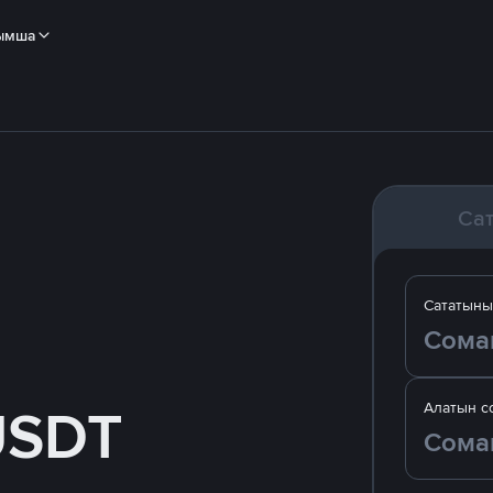
ымша
Са
Сататын
USDT
Алатын с