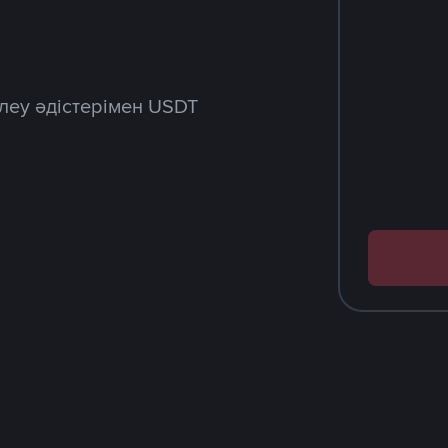
леу әдістерімен USDT