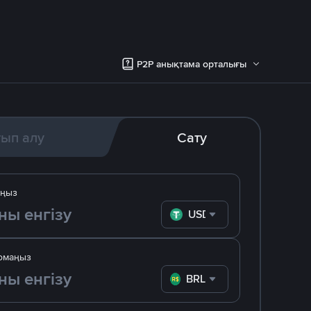
P2P анықтама орталығы
тып алу
Сату
ыңыз
USDT
омаңыз
BRL