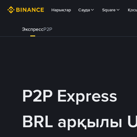
Нарықтар
Сауда
Square
Қос
Экспресс
P2P
P2P Express
BRL арқылы 