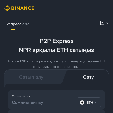
Экспресс
P2P
P2P Express
NPR арқылы ETH сатыңыз
Binance P2P платформасында әртүрлі төлеу әдістерімен ETH
сатып алыңыз және сатыңыз
Сатып алу
Сату
Сататыныңыз
ETH