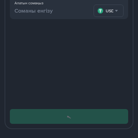
Алатын сомаңыз
USDT