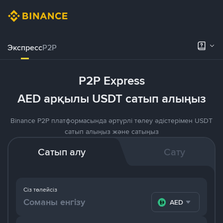
Экспресс
P2P
P2P Express
AED арқылы USDT сатып алыңыз
Binance P2P платформасында әртүрлі төлеу әдістерімен USDT
сатып алыңыз және сатыңыз
Сатып алу
Сату
Сіз төлейсіз
AED