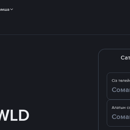
ымша
Са
Сіз төлей
WLD
Алатын с