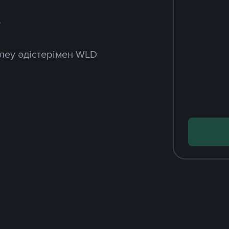
з
леу әдістерімен WLD