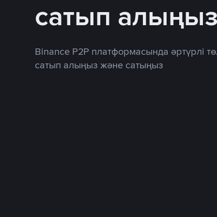
сатып алыңы
Binance P2P платформасында әртүрлі тө
сатып алыңыз және сатыңыз