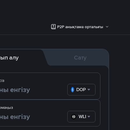
P2P анықтама орталығы
тып алу
Сату
сіз
DOP
омаңыз
WLD