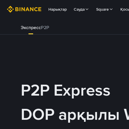
Нарықтар
Сауда
Square
Қос
Экспресс
P2P
P2P Express
DOP арқылы 