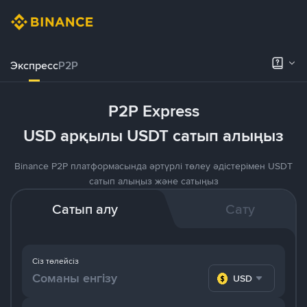
Экспресс
P2P
P2P Express
USD арқылы USDT сатып алыңыз
Binance P2P платформасында әртүрлі төлеу әдістерімен USDT
сатып алыңыз және сатыңыз
Сатып алу
Сату
Сіз төлейсіз
USD