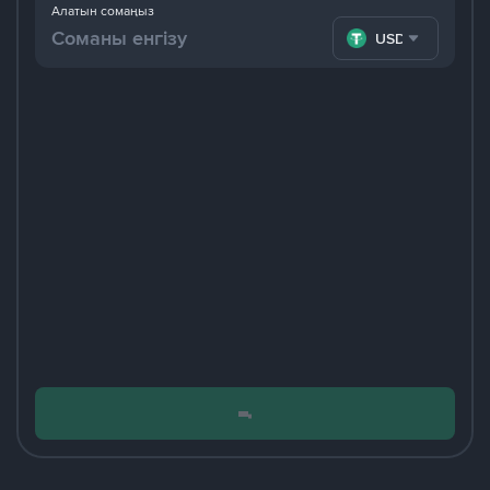
Алатын сомаңыз
USDT