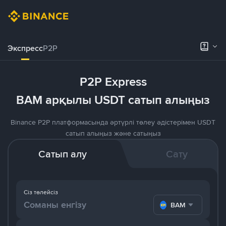
Экспресс
P2P
P2P Express
BAM арқылы USDT сатып алыңыз
Binance P2P платформасында әртүрлі төлеу әдістерімен USDT
сатып алыңыз және сатыңыз
Сатып алу
Сату
Сіз төлейсіз
BAM