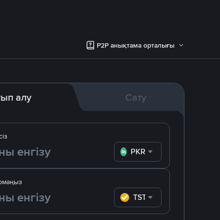
P2P анықтама орталығы
тып алу
Сату
сіз
PKR
омаңыз
TST