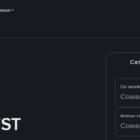
ымша
Са
Сіз төлей
TST
Алатын с