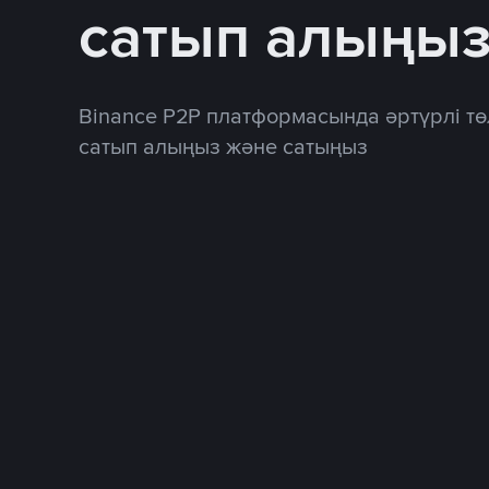
сатып алыңы
Binance P2P платформасында әртүрлі тө
сатып алыңыз және сатыңыз