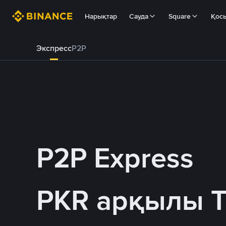
Нарықтар
Сауда
Square
Қос
Экспресс
P2P
P2P Express
PKR арқылы 