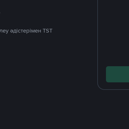
з
леу әдістерімен TST