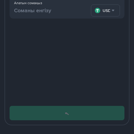
Алатын сомаңыз
USDT