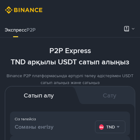
Экспресс
P2P
P2P Express
TND арқылы USDT сатып алыңыз
Binance P2P платформасында әртүрлі төлеу әдістерімен USDT
сатып алыңыз және сатыңыз
Сатып алу
Сату
Сіз төлейсіз
TND