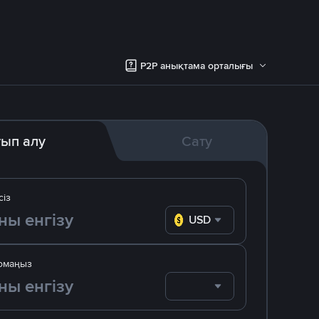
P2P анықтама орталығы
тып алу
Сату
сіз
USD
омаңыз