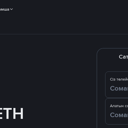
ымша
Са
Сіз төлей
ETH
Алатын с