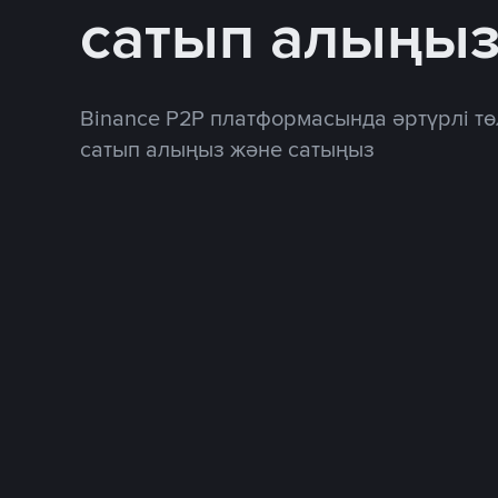
сатып алыңы
Binance P2P платформасында әртүрлі тө
сатып алыңыз және сатыңыз