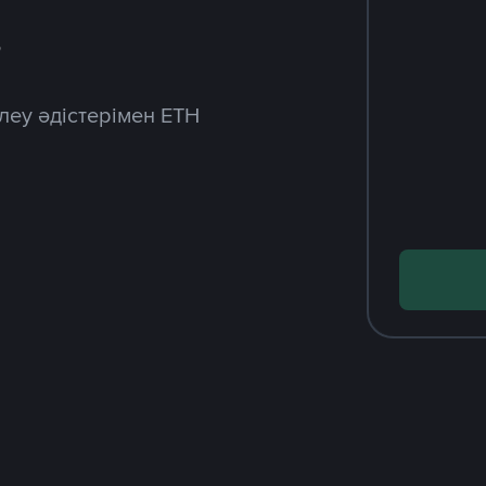
з
леу әдістерімен ETH