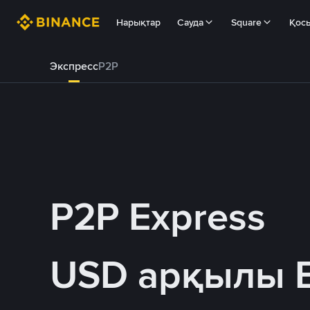
Нарықтар
Сауда
Square
Қос
Экспресс
P2P
P2P Express
USD арқылы 