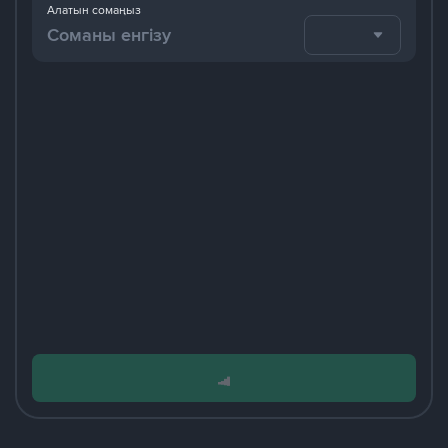
Алатын сомаңыз