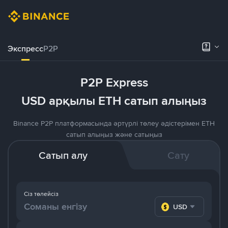
Экспресс
P2P
P2P Express
USD арқылы ETH сатып алыңыз
Binance P2P платформасында әртүрлі төлеу әдістерімен ETH
сатып алыңыз және сатыңыз
Сатып алу
Сату
Сіз төлейсіз
USD