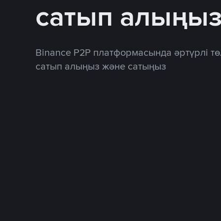
сатып алыңы
Binance P2P платформасында әртүрлі тө
сатып алыңыз және сатыңыз