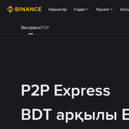
Нарықтар
Сауда
Square
Қос
Экспресс
P2P
P2P Express
BDT арқылы 