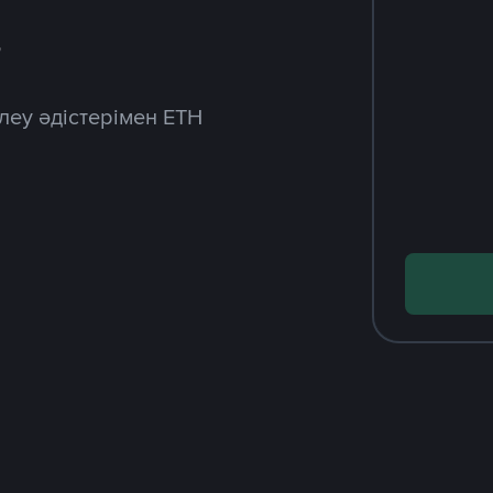
з
леу әдістерімен ETH