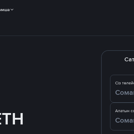
ымша
Са
Сіз төлей
ETH
Алатын с