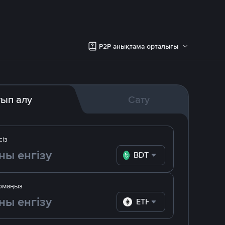
P2P анықтама орталығы
тып алу
Сату
сіз
BDT
омаңыз
ETH