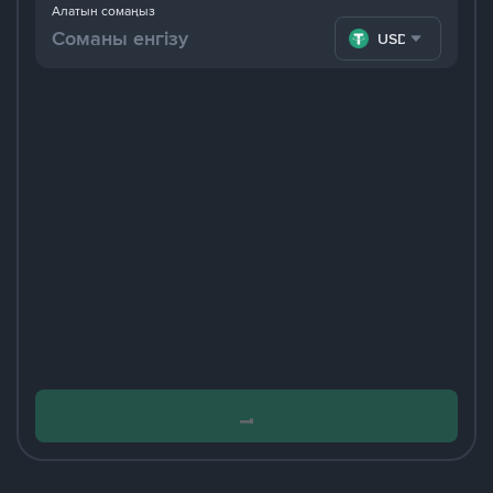
Алатын сомаңыз
USDT