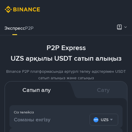
Экспресс
P2P
P2P Express
UZS арқылы USDT сатып алыңыз
Binance P2P платформасында әртүрлі төлеу әдістерімен USDT
сатып алыңыз және сатыңыз
Сатып алу
Сату
Сіз төлейсіз
UZS