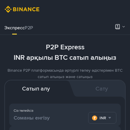
Экспресс
P2P
P2P Express
INR арқылы BTC сатып алыңыз
Binance P2P платформасында әртүрлі төлеу әдістерімен BTC
сатып алыңыз және сатыңыз
Сатып алу
Сату
Сіз төлейсіз
INR