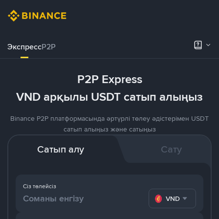
Экспресс
P2P
P2P Express
VND арқылы USDT сатып алыңыз
Binance P2P платформасында әртүрлі төлеу әдістерімен USDT
сатып алыңыз және сатыңыз
Сатып алу
Сату
Сіз төлейсіз
VND