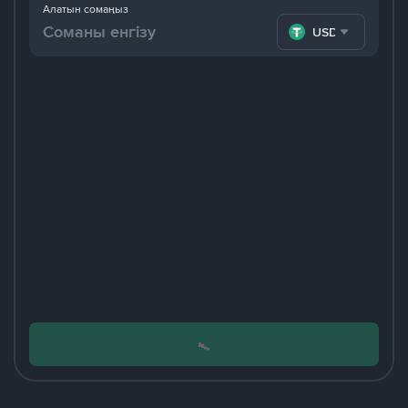
Алатын сомаңыз
USDT