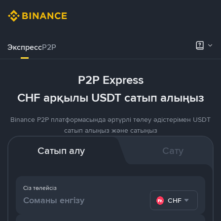
Экспресс
P2P
P2P Express
CHF арқылы USDT сатып алыңыз
Binance P2P платформасында әртүрлі төлеу әдістерімен USDT
сатып алыңыз және сатыңыз
Сатып алу
Сату
Сіз төлейсіз
CHF