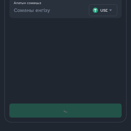
Алатын сомаңыз
USDT