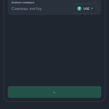
Алатын сомаңыз
USDT