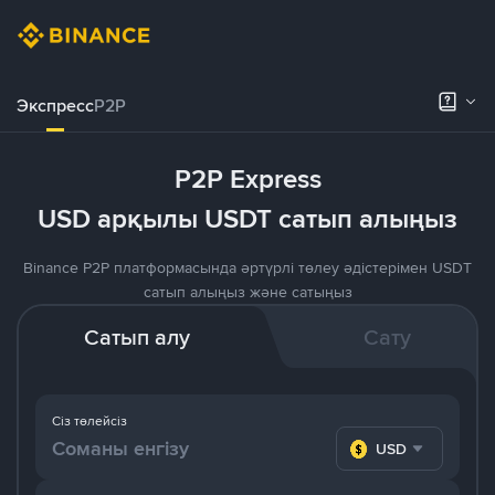
Экспресс
P2P
P2P Express
USD арқылы USDT сатып алыңыз
Binance P2P платформасында әртүрлі төлеу әдістерімен USDT
сатып алыңыз және сатыңыз
Сатып алу
Сату
Сіз төлейсіз
USD