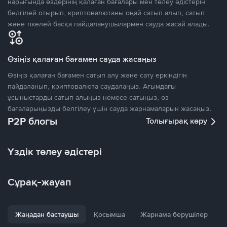
нарығында өздерінің қалаған бағалары мен төлеу әдістерін
белгілей отырып, криптовалютаны оңай сатып алып, сатып
және тікелей басқа пайдаланушылармен сауда жасай алады.
Өзіңіз қалаған бағамен сауда жасаңыз
Өзіңіз қалаған бағамен сатып алу және сату еркіндігін
пайдаланып, криптовалюта саудалаңыз. Ағымдағы
ұсыныстарды сатып алыңыз немесе сатыңыз, өз
бағаларыңызды белгілеу үшін сауда жарнамаларын жасаңыз.
P2P блогы
Толығырақ көру
Үздік төлеу әдістері
Сұрақ-жауап
Жаңадан бастаушы
Қосымша
Жарнама берушілер