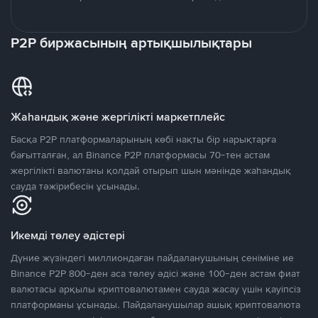
P2P биржасының артықшылықтары
Жаһандық және жергілікті маркетплейс
Басқа P2P платформаларының көбі нақты бір нарықтарға
бағытталған, ал Binance P2P платформасы 70-тен астам
жергілікті валютаны қолдай отырып шын мәнінде жаһандық
сауда тәжірибесін ұсынады.
Икемді төлеу әдістері
Дүние жүзіндегі миллиондаған пайдаланушының сеніміне ие
Binance P2P 800-ден аса төлеу әдісі және 100-ден астам фиат
валютасы арқылы криптовалютамен сауда жасау үшін қауіпсіз
платформаны ұсынады. Пайдаланушылар ашық криптовалюта