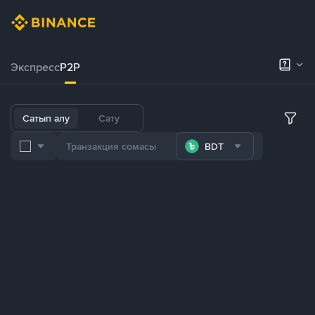
Экспресс
P2P
Сатып алу
Сату
BDT