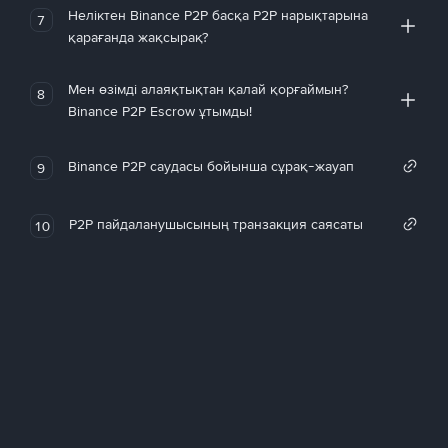
Неліктен Binance P2P басқа P2P нарықтарына
7
қарағанда жақсырақ?
Мен өзімді алаяқтықтан қалай қорғаймын?
8
Binance P2P Escrow ұтымды!
Binance P2P саудасы бойынша сұрақ-жауап
9
P2P пайдаланушысының транзакция саясаты
10