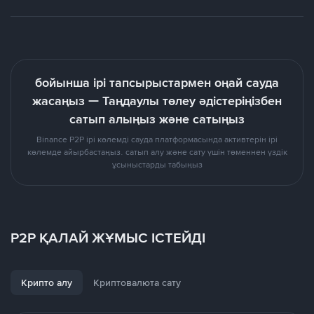
бойынша ірі тапсырыстармен оңай сауда
жасаңыз — Таңдаулы төлеу әдістеріңізбен
сатып алыңыз және сатыңыз
Binance P2P ірі көлемді сауда платформасында активтерін ірі
көлемде айырбастаңыз. сатып алу және сату үшін төменнен үздік
ұсыныстарды табыңыз
P2P ҚАЛАЙ ЖҰМЫС ІСТЕЙДІ
Крипто алу
Криптовалюта сату