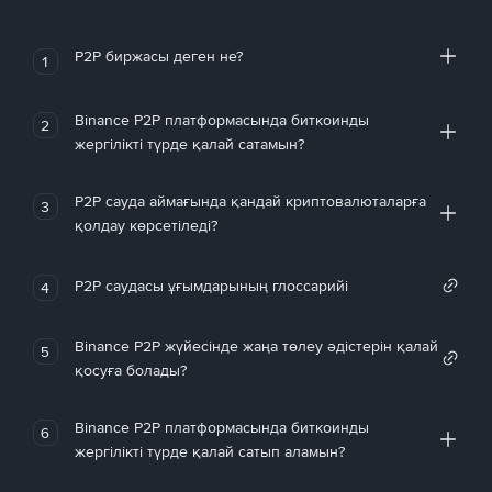
P2P биржасы деген не?
1
Binance P2P платформасында биткоинды
2
жергілікті түрде қалай сатамын?
P2P сауда аймағында қандай криптовалюталарға
3
қолдау көрсетіледі?
P2P саудасы ұғымдарының глоссарийі
4
Binance P2P жүйесінде жаңа төлеу әдістерін қалай
5
қосуға болады?
Binance P2P платформасында биткоинды
6
жергілікті түрде қалай сатып аламын?