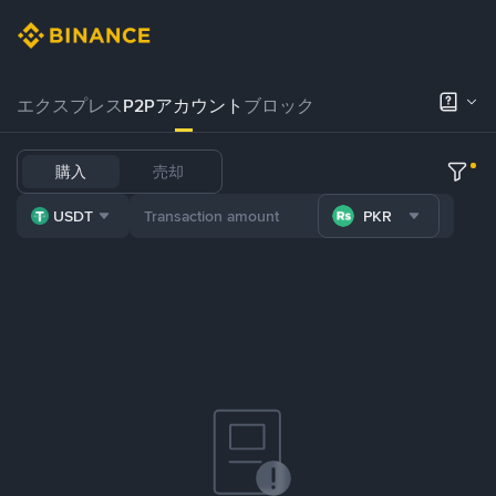
エクスプレス
P2Pアカウント
ブロック
購入
売却
USDT
PKR