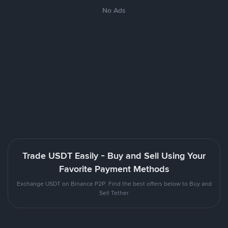
No Ads
Trade USDT Easily - Buy and Sell Using Your
Favorite Payment Methods
Exchange USDT on Binance P2P. Find the best offers below to Buy and
Sell Tether