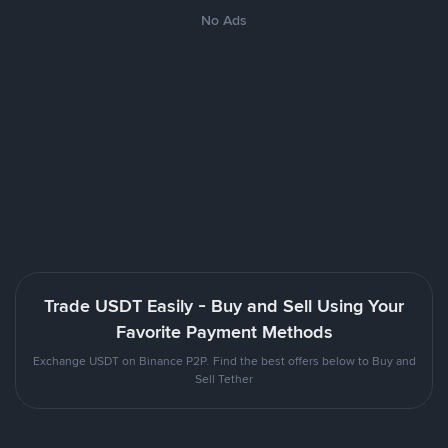
No Ads
Trade USDT Easily - Buy and Sell Using Your
Favorite Payment Methods
Exchange USDT on Binance P2P. Find the best offers below to Buy and
Sell Tether