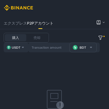
エクスプレス
P2Pアカウント
購入
売却
USDT
BDT