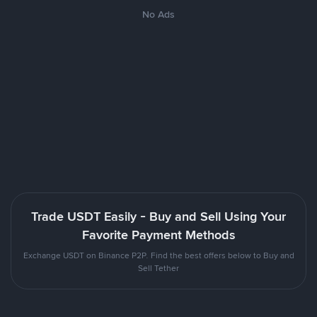
No Ads
Trade USDT Easily - Buy and Sell Using Your
Favorite Payment Methods
Exchange USDT on Binance P2P. Find the best offers below to Buy and
Sell Tether