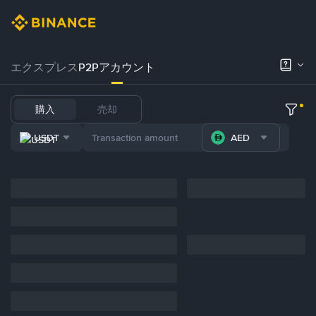
エクスプレス
P2Pアカウント
購入
売却
USDT
AED