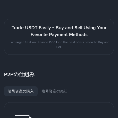
Trade USDT Easily - Buy and Sell Using Your
Favorite Payment Methods
Exchange USDT on Binance P2P. Find the best offers below to Buy and
Sell
P2Pの仕組み
暗号資産の購入
暗号資産の売却