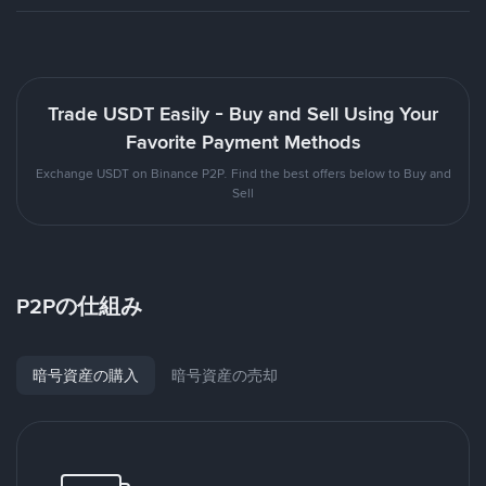
Trade USDT Easily - Buy and Sell Using Your
Favorite Payment Methods
Exchange USDT on Binance P2P. Find the best offers below to Buy and
Sell
P2Pの仕組み
暗号資産の購入
暗号資産の売却