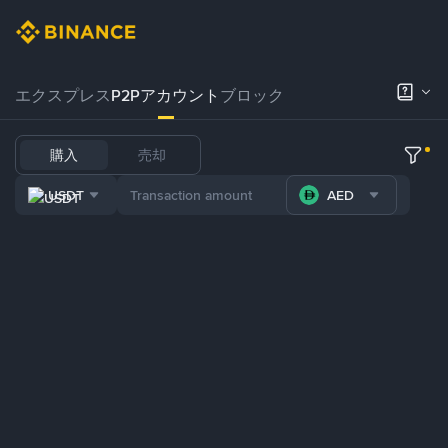
エクスプレス
P2Pアカウント
ブロック
購入
売却
USDT
AED