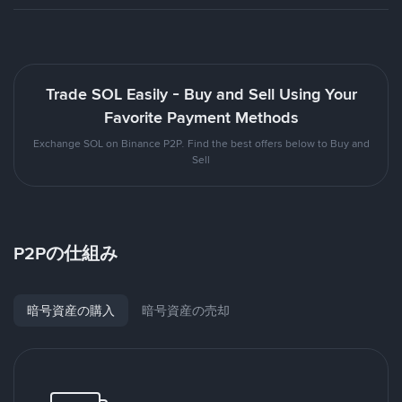
Trade SOL Easily - Buy and Sell Using Your
Favorite Payment Methods
Exchange SOL on Binance P2P. Find the best offers below to Buy and
Sell
P2Pの仕組み
暗号資産の購入
暗号資産の売却