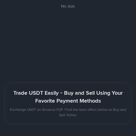
No Ads
Trade USDT Easily - Buy and Sell Using Your
Favorite Payment Methods
Exchange USDT on Binance P2P. Find the best offers below to Buy and
Sell Tether