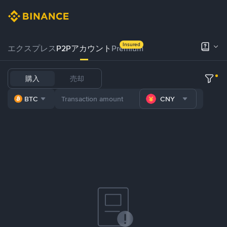
Insured
エクスプレス
P2Pアカウント
Premium
購入
売却
BTC
CNY