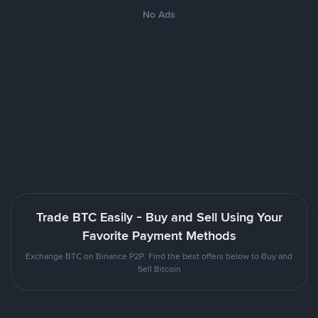
No Ads
Trade BTC Easily - Buy and Sell Using Your
Favorite Payment Methods
Exchange BTC on Binance P2P. Find the best offers below to Buy and
Sell Bitcoin