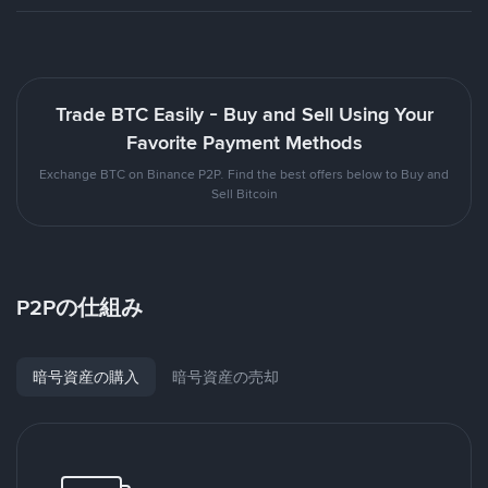
Trade BTC Easily - Buy and Sell Using Your
Favorite Payment Methods
Exchange BTC on Binance P2P. Find the best offers below to Buy and
Sell Bitcoin
P2Pの仕組み
暗号資産の購入
暗号資産の売却