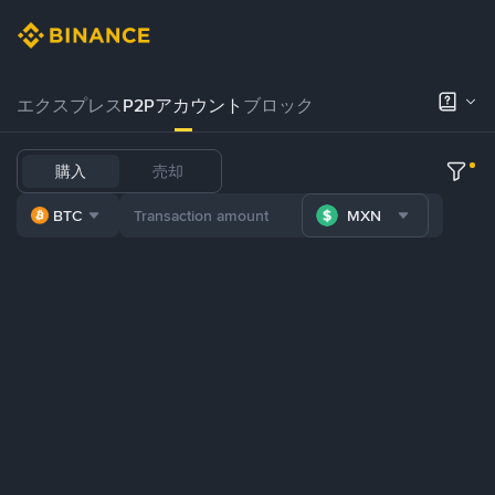
エクスプレス
P2Pアカウント
ブロック
購入
売却
BTC
MXN