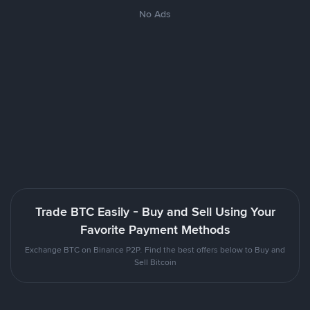
No Ads
Trade BTC Easily - Buy and Sell Using Your
Favorite Payment Methods
Exchange BTC on Binance P2P. Find the best offers below to Buy and
Sell Bitcoin