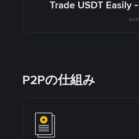
Trade USDT Easily -
Excha
P2Pの仕組み