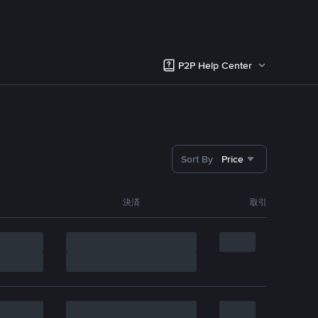
P2P Help Center
Sort By
Price
決済
取引