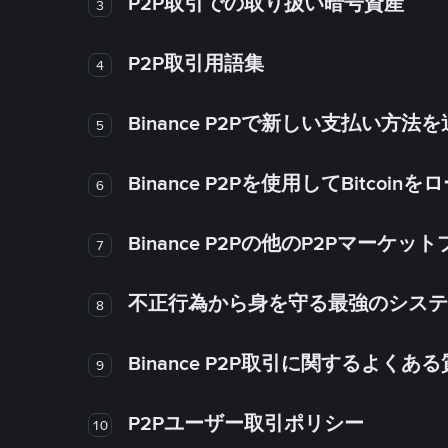
P2P取引での取り扱い暗号資産
3
P2P取引用語集
4
Binance P2Pで新しい支払い方
5
Binance P2Pを使用してBitco
6
Binance P2Pの他のP2Pマー
7
不正行為から身を守る最強のシステム－
8
Binance P2P取引に関するよくあ
9
P2Pユーザー取引ポリシー
10