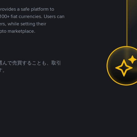
rovides a safe platform to
00+ fiat currencies. Users can
rs, while setting their
pto marketplace.
選んで売買することも、取引
す。