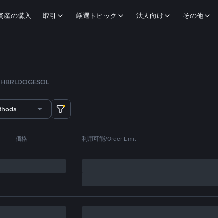
資産の購入
取引
厳選トピック
法人向け
その他
TH
BRL
DOGE
SOL
thods
価格
利用可能/Order Limit