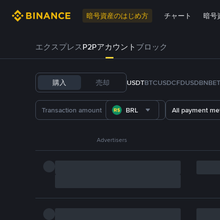
暗号資産のはじめ方
チャート
暗号
エクスプレス
P2Pアカウント
ブロック
購入
売却
USDT
BTC
USDC
FDUSD
BNB
E
BRL
All payment me
Advertisers