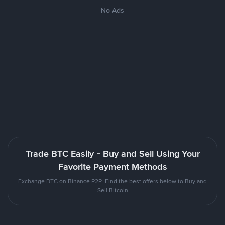
No Ads
Trade BTC Easily - Buy and Sell Using Your
Favorite Payment Methods
Exchange BTC on Binance P2P. Find the best offers below to Buy and
Sell Bitcoin