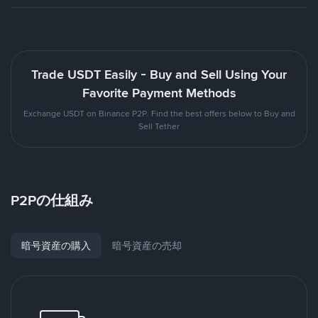
Trade USDT Easily - Buy and Sell Using Your
Favorite Payment Methods
Exchange USDT on Binance P2P. Find the best offers below to Buy and
Sell Tether
P2Pの仕組み
暗号資産の購入
暗号資産の売却