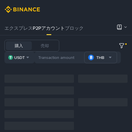
エクスプレス
P2Pアカウント
ブロック
購入
売却
USDT
THB