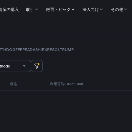
資産の購入
取引
厳選トピック
法人向け
その他
ETH
DOGE
PEPE
ADA
SHIB
XRP
SOL
TRUMP
thods
価格
利用可能/Order Limit