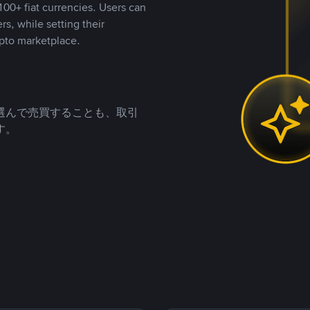
00+ fiat currencies. Users can
rs, while setting their
pto marketplace.
選んで売買することも、取引
す。