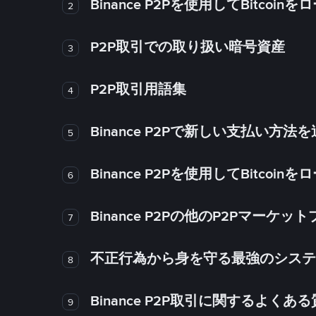
Binance P2Pを使用してBitco
2
P2P取引での取り扱い暗号資産
3
P2P取引用語集
4
Binance P2Pで新しい支払い方
5
Binance P2Pを使用してBitco
6
Binance P2Pの他のP2Pマー
7
不正行為から身を守る最強のシステム－
8
Binance P2P取引に関するよくあ
9