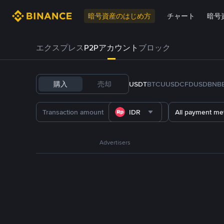
暗号資産のはじめ方
チャート
暗号
エクスプレス
P2Pアカウント
ブロック
購入
売却
USDT
BTC
U
USDC
FDUSD
BNB
IDR
All payment me
Advertisers