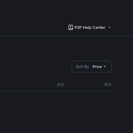
P2P Help Center
Sort By
Price
決済
取引