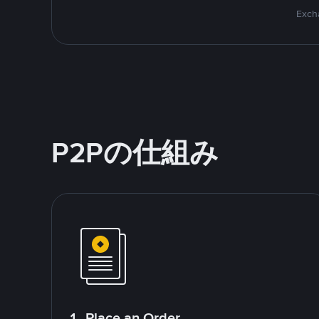
Excha
P2Pの仕組み
1. Place an Order