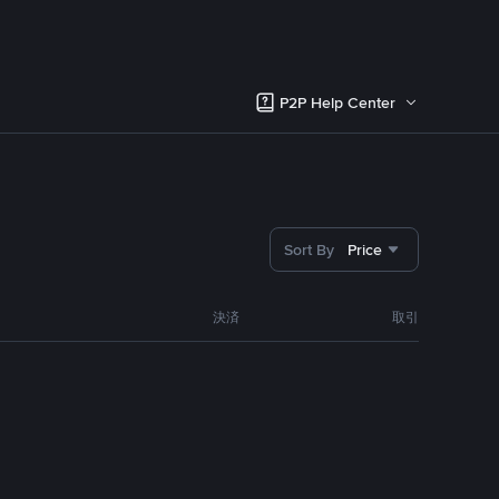
P2P Help Center
Sort By
Price
決済
取引