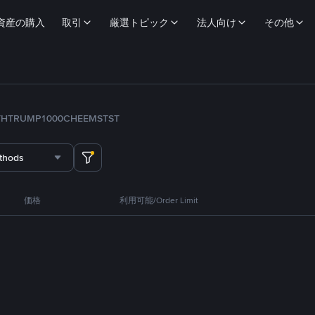
資産の購入
取引
厳選トピック
法人向け
その他
TH
TRUMP
1000CHEEMS
TST
thods
価格
利用可能/Order Limit