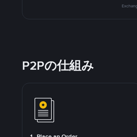
Exchang
P2Pの仕組み
1. Place an Order