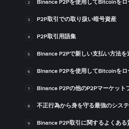
Binance P2Pを使用してBitco
2
P2P取引での取り扱い暗号資産
3
P2P取引用語集
4
Binance P2Pで新しい支払い方
5
Binance P2Pを使用してBitco
6
Binance P2Pの他のP2Pマー
7
不正行為から身を守る最強のシステム－
8
Binance P2P取引に関するよくあ
9