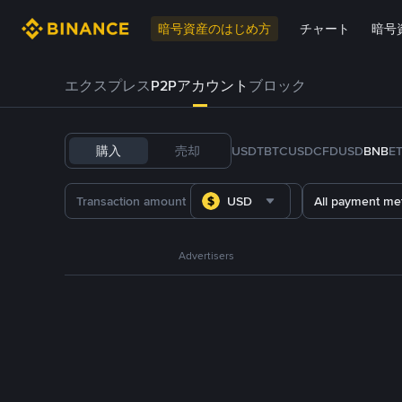
暗号資産のはじめ方
チャート
暗号
エクスプレス
P2Pアカウント
ブロック
購入
売却
USDT
BTC
USDC
FDUSD
BNB
E
USD
All payment me
Advertisers