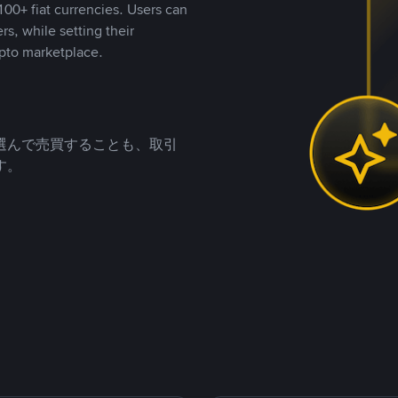
00+ fiat currencies. Users can
rs, while setting their
pto marketplace.
選んで売買することも、取引
す。