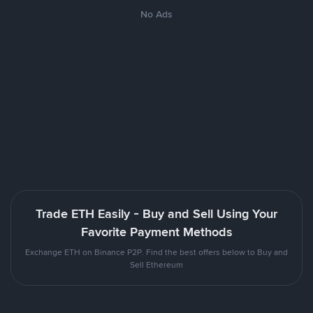
No Ads
Trade ETH Easily - Buy and Sell Using Your
Favorite Payment Methods
Exchange ETH on Binance P2P. Find the best offers below to Buy and
Sell Ethereum