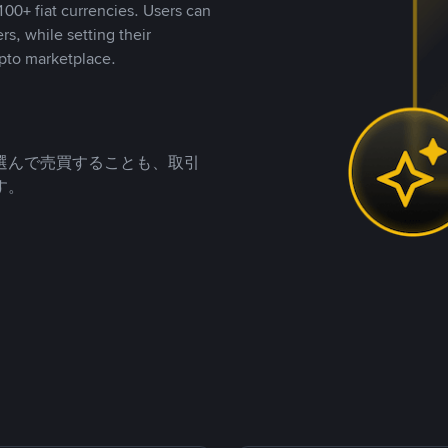
00+ fiat currencies. Users can
rs, while setting their
pto marketplace.
選んで売買することも、取引
す。