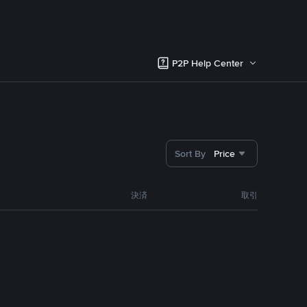
P2P Help Center
Sort By
Price
決済
取引