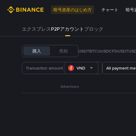
暗号資産のはじめ方
チャート
暗号
エクスプレス
P2Pアカウント
ブロック
購入
売却
USDT
BTC
U
USDC
FDUSD
TUS
VND
All payment me
Advertisers