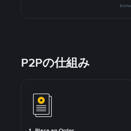
Excha
P2Pの仕組み
1. Place an Order