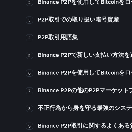
Binance P2Pを使用してBitco
2
P2P取引での取り扱い暗号資産
3
P2P取引用語集
4
Binance P2Pで新しい支払い方
5
Binance P2Pを使用してBitco
6
Binance P2Pの他のP2Pマー
7
不正行為から身を守る最強のシステム－
8
Binance P2P取引に関するよくあ
9