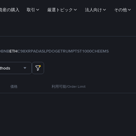
資産の購入
取引
厳選トピック
法人向け
その他
D
BNB
ETH
C98
XRP
ADA
SLP
DOGE
TRUMP
TST
1000CHEEMS
thods
価格
利用可能/Order Limit